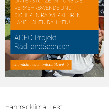
UNTERSTÜTZE MIT UNS DIE
VERKEHRSWENDE UND
SICHEREN RADVERKEHR IN
LÄNDLICHEN RÄUMEN!
ADFC-Projekt
RadLandSachsen
Ich möchte euch unterstützen!
Fahrradklima-Test