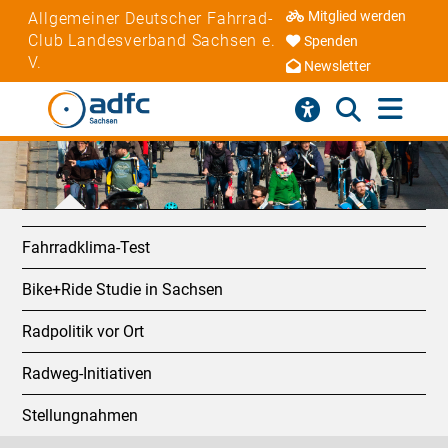
Mitglied werden
Allgemeiner Deutscher Fahrrad-
Club Landesverband Sachsen e.
Spenden
V.
Newsletter
Fahrradklima-Test
Bike+Ride Studie in Sachsen
Radpolitik vor Ort
Radweg-Initiativen
Stellungnahmen