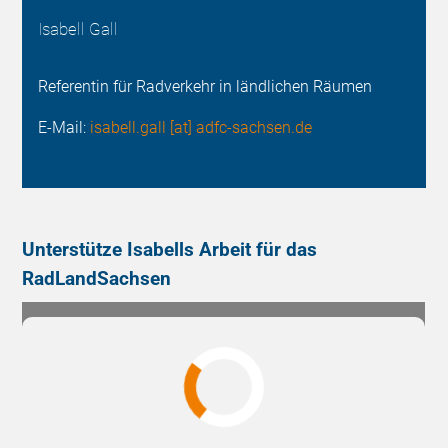
Isabell Gall
Referentin für Radverkehr in ländlichen Räumen
E-Mail:
isabell.gall [at] adfc-sachsen.de
Unterstütze Isabells Arbeit für das
RadLandSachsen