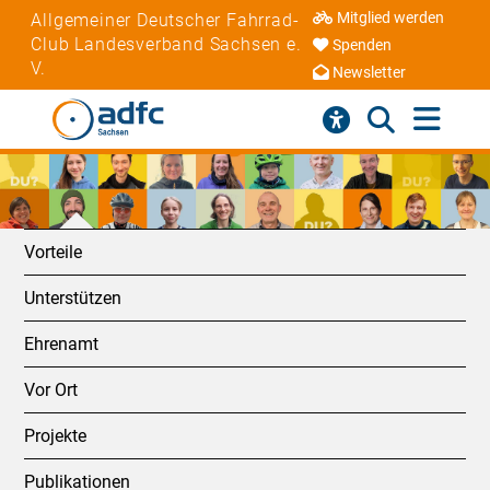
Mitglied werden
Allgemeiner Deutscher Fahrrad-
Club Landesverband Sachsen e.
Spenden
V.
Newsletter
Vorteile
Unterstützen
Ehrenamt
Vor Ort
Projekte
Publikationen