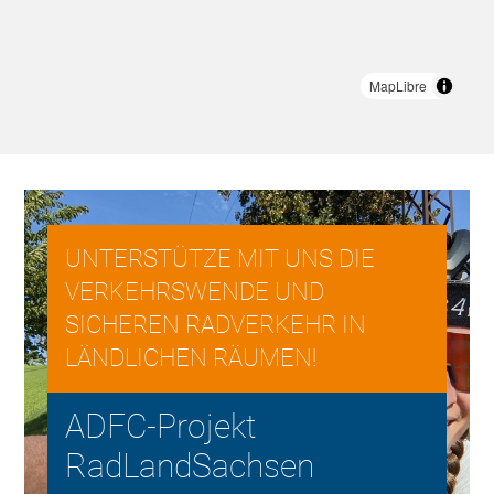
UNTERSTÜTZE MIT UNS DIE
VERKEHRSWENDE UND
SICHEREN RADVERKEHR IN
LÄNDLICHEN RÄUMEN!
ADFC-Projekt
RadLandSachsen