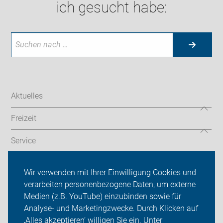
ich gesucht habe:
Aktuelles
Freizeit
Service
Verkehr
Wir verwenden mit Ihrer Einwilligung Cookies und
verarbeiten personenbezogene Daten, um externe
ADFC Sachsen
Medien (z.B. YouTube) einzubinden sowie für
Sei dabei
Analyse- und Marketingzwecke. Durch Klicken auf
‚Alles akzeptieren‘ willigen Sie ein. Unter