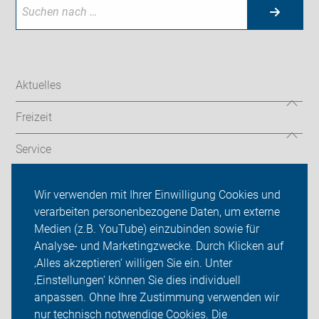
Aktuelles
Freizeit
Service
Verkehr
Wir verwenden mit Ihrer Einwilligung Cookies und
verarbeiten personenbezogene Daten, um externe
ADFC Sachsen
Medien (z.B. YouTube) einzubinden sowie für
Sei dabei
Analyse- und Marketingzwecke. Durch Klicken auf
‚Alles akzeptieren‘ willigen Sie ein. Unter
Presse
‚Einstellungen‘ können Sie dies individuell
anpassen. Ohne Ihre Zustimmung verwenden wir
Login
nur technisch notwendige Cookies. Die