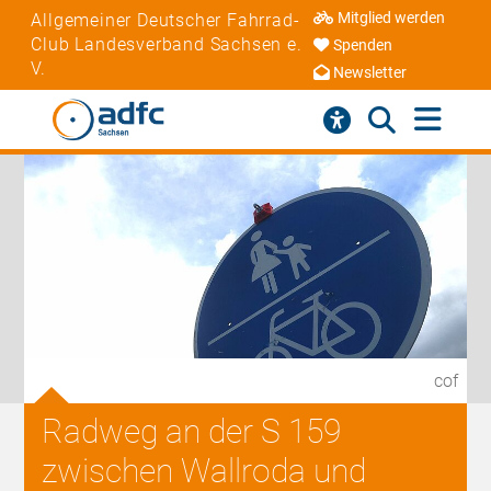
Mitglied werden
Allgemeiner Deutscher Fahrrad-
Club Landesverband Sachsen e.
Spenden
V.
Newsletter
cof
Radweg an der S 159
zwischen Wallroda und