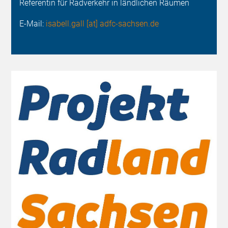
Referentin für Radverkehr in ländlichen Räumen
E-Mail:
isabell.gall [at] adfc-sachsen.de