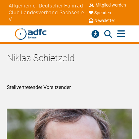
Mitglied werden
Allgemeiner Deutscher Fahrrad-
Club Landesverband Sachsen e.
Spenden
V.
Newsletter
Niklas Schietzold
Stellvertretender Vorsitzender