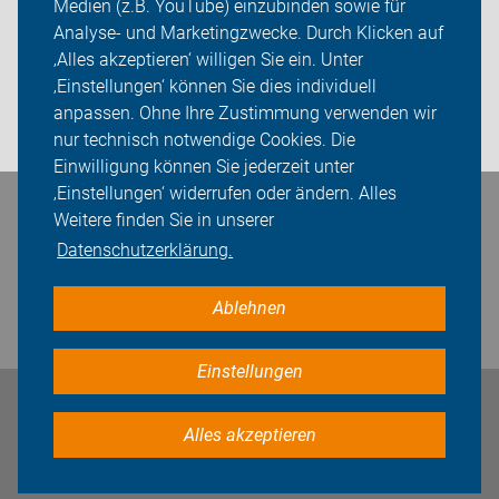
Medien (z.B. YouTube) einzubinden sowie für
Sei dabei
Analyse- und Marketingzwecke. Durch Klicken auf
‚Alles akzeptieren‘ willigen Sie ein. Unter
Presse
‚Einstellungen‘ können Sie dies individuell
anpassen. Ohne Ihre Zustimmung verwenden wir
Login
nur technisch notwendige Cookies. Die
Einwilligung können Sie jederzeit unter
‚Einstellungen‘ widerrufen oder ändern. Alles
Bleiben Sie in Kontakt
Weitere finden Sie in unserer
Datenschutzerklärung.
Ablehnen
Einstellungen
Impressum
Datenschutz
Cookie-Einstellungen
Alles akzeptieren