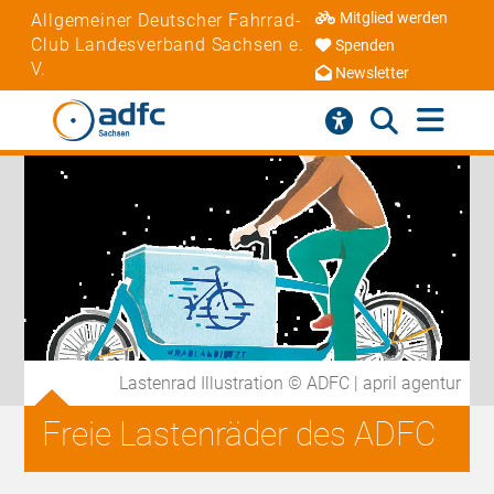
Mitglied werden
Allgemeiner Deutscher Fahrrad-
Club Landesverband Sachsen e.
Spenden
V.
Newsletter
Lastenrad Illustration © ADFC | april agentur
Freie Lastenräder des ADFC